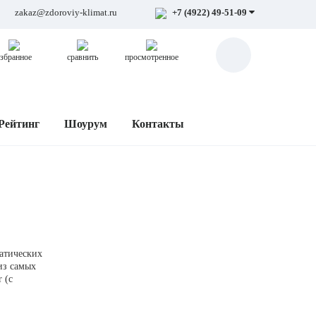
zakaz@zdoroviy-klimat.ru
+7 (4922) 49-51-09
збранное
сравнить
просмотренное
Рейтинг
Шоурум
Контакты
атических
из самых
 (с