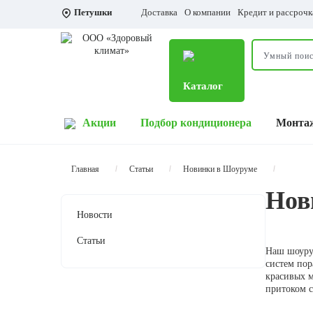
Петушки
Доставка
О компании
Кредит и рассрочк
Каталог
Акции
Подбор кондиционера
Монта
Главная
Статьи
Новинки в Шоуруме
Нов
Новости
Статьи
Наш шоурум
систем пор
красивых мо
притоком с