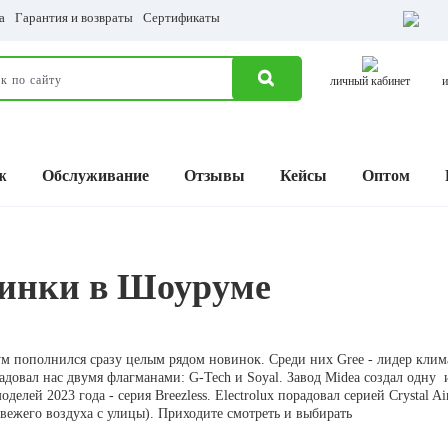
а
Гарантия и возвраты
Сертификаты
личный кабинет
и
ж
Обслуживание
Отзывы
Кейсы
Оптом
инки в Шоуруме
 пополнился сразу целым рядом новинок. Среди них Gree - лидер клим
адовал нас двумя флагманами: G-Tech и Soyal. Завод Midea создал одну 
делей 2023 года - серия Breezless. Electrolux порадовал серией Crystal Air
вежего воздуха с улицы). Приходите смотреть и выбирать