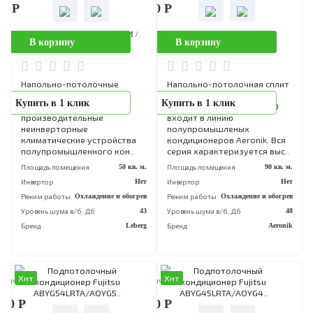
LU - 36M3
LU - 24M1
Напольно-потолочные
Напольно-потолочные
сплит-системы Leberg LS-
сплит-системы Leberg LS-
Купить в 1 клик
Купить в 1 клик
CF36M / LU - 36M3 - это
CF24M / LU - 24M1 - это
производительные
производительные
неинверторные
неинверторные
климатические устройства
климатические устройств
полупромышленного кон..
полупромышленного кон..
Площадь помещения
100 кв. м.
Площадь помещения
70 кв
Инвертор
Нет
Инвертор
Режим работы
Охлаждение и обогрев
Режим работы
Охлаждение и обог
Уровень шума в/б, Дб
44
Уровень шума в/б, Дб
Бренд
Leberg
Бренд
Le
Хит
Хит
аличии
В наличии
99 Р
134 900 Р