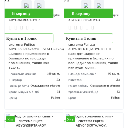
Хит
Хит
аличии
В наличии
200 Р
439 300 Р
В корзину
В корзину
Подпотолочный кондиционер Fujitsu
Подпотолочный кондиционер Fuji
ABYG45LRTA/AOYG4..
ABYG36LRTE/AOYG3..
Инверторные
Инверторные
Купить в 1 клик
Купить в 1 клик
подпотолочные сплит
подпотолочные сплит
системы Fujitsu
системы Fujitsu
ABYG45LRTA/AOYG45LATT находят
ABYG36LRTE/AOYG36LETL н
широкое применение в
широкое применение в
больших по площади
больших по площади
помещениях, таких как
помещениях, таких как
аудит..
аудит..
Площадь помещения
120 кв. м.
Площадь помещения
100 кв
Инвертор
Да
Инвертор
Режим работы
Охлаждение и обогрев
Режим работы
Охлаждение и обог
Уровень шума в/б, Дб
34
Уровень шума в/б, Дб
Бренд
Fujitsu
Бренд
Fuj