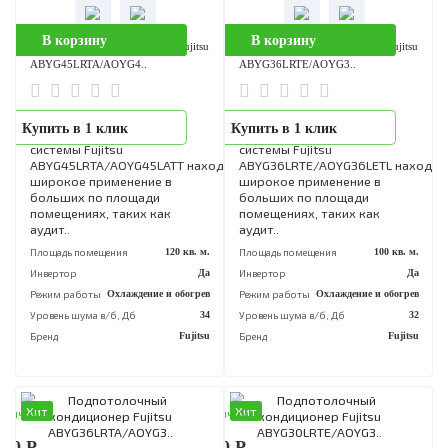
В корзину
В корзину
Подпотолочный кондиционер Fujitsu
Подпотолочный кондиционер Fuji
ABYG54LRTA/AOYG5..
ABYG45LRTA/AOYG4..
Инверторные
Инверторные
Купить в 1 клик
Купить в 1 клик
подпотолочные сплит
подпотолочные сплит
системы Fujitsu
системы Fujitsu
ABYG54LRTA/AOYG54LATT находят
ABYG45LRTA/AOYG45LETL н
широкое применение в
широкое применение в
больших по площади
больших по площади
помещениях, таких как
помещениях, таких как
аудит..
аудит..
Площадь помещения
140 кв. м.
Площадь помещения
120 кв
Инвертор
Да
Инвертор
Режим работы
Охлаждение и обогрев
Режим работы
Охлаждение и обог
Уровень шума в/б, Дб
38
Уровень шума в/б, Дб
Бренд
Fujitsu
Бренд
Fuj