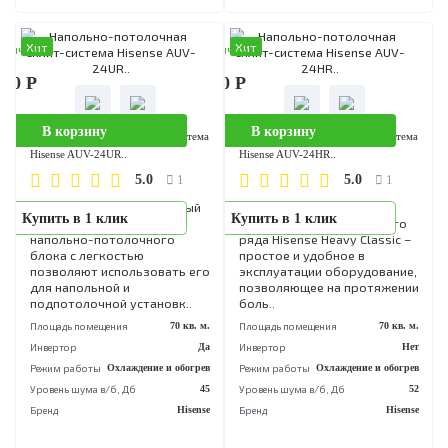
позволяют использовать его
эксплуатации оборудовани
для напольной и
позволяющее на протяже
подпотолочной установк..
боль..
Площадь помещения
100 кв. м.
Площадь помещения
100 кв
Инвертор
Да
Инвертор
Режим работы
Охлаждение и обогрев
Режим работы
Охлаждение и обог
Уровень шума в/б, Дб
52
Уровень шума в/б, Дб
Бренд
Hisense
Бренд
His
Хит
Хит
аличии
В наличии
090 Р
131 790 Р
В корзину
В корзину
Напольно-потолочная сплит-система
Напольно-потолочная сплит-сист
Hisense AUV-24UR..
Hisense AUV-24HR..
5.0
5.0
1
1
Специально разработанный
Напольно-потолочные
Купить в 1 клик
Купить в 1 клик
дизайн и конструкция
кондиционеры модельног