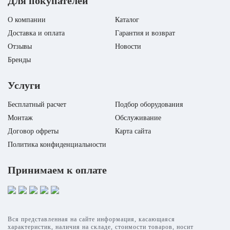
Для покупателей
Инвертор
Да
Инвертор
Режим работы
Охлаждение и обогрев
Режим работы
Охлаждение и обог
О компании
Каталог
Уровень шума в/б, Дб
34
Уровень шума в/б, Дб
Доставка и оплата
Гарантия и возврат
Бренд
Fujitsu
Бренд
Fuj
Отзывы
Новости
Бренды
Услуги
Бесплатный расчет
Подбор оборудования
Монтаж
Обслуживание
Договор офреты
Карта сайта
Политика конфиденциальности
Принимаем к оплате
Вся представленная на сайте информация, касающаяся
характеристик, наличия на складе, стоимости товаров, носит