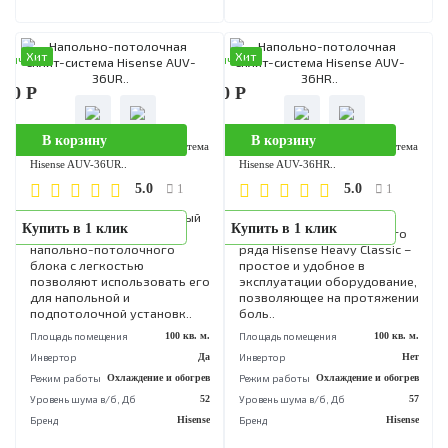
подпотолочной установк..
боль..
Площадь помещения
150 кв. м.
Площадь помещения
140 кв
Инвертор
Да
Инвертор
Режим работы
Охлаждение и обогрев
Режим работы
Охлаждение и обог
Уровень шума в/б, Дб
51
Уровень шума в/б, Дб
Бренд
Hisense
Бренд
His
Хит
Хит
аличии
В наличии
190 Р
175 090 Р
В корзину
В корзину
Напольно-потолочная сплит-система
Напольно-потолочная сплит-сист
Hisense AUV-36UR..
Hisense AUV-36HR..
5.0
5.0
1
1
Специально разработанный
Напольно-потолочные
Купить в 1 клик
Купить в 1 клик
дизайн и конструкция
кондиционеры модельног
напольно-потолочного
ряда Hisense Heavy Classic
блока с легкостью
простое и удобное в