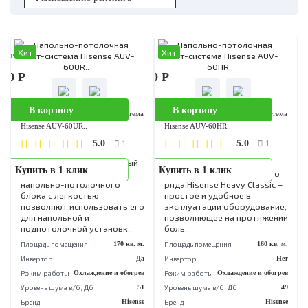
Хит
Хит
аличии
В наличии
190 Р
237 390 Р
В корзину
В корзину
Напольно-потолочная сплит-система
Напольно-потолочная сплит-сист
Hisense AUV-60UR..
Hisense AUV-60HR..
5.0
5.0
1
1
Специально разработанный
Напольно-потолочные
Купить в 1 клик
Купить в 1 клик
дизайн и конструкция
кондиционеры модельног
напольно-потолочного
ряда Hisense Heavy Classic
блока с легкостью
простое и удобное в
позволяют использовать его
эксплуатации оборудовани
для напольной и
позволяющее на протяже
подпотолочной установк..
боль..
Площадь помещения
170 кв. м.
Площадь помещения
160 кв