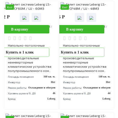
Специально разработанный
Напольно-потолочные
Купить в 1 клик
Купить в 1 клик
дизайн и конструкция
кондиционеры модельног
напольно-потолочного
ряда Hisense Heavy Classic
блока с легкостью
простое и удобное в
позволяют использовать его
эксплуатации оборудовани
для напольной и
позволяющее на протяже
подпотолочной установк..
бо..
Площадь помещения
50 кв. м.
Площадь помещения
50 кв
Инвертор
Да
Инвертор
Режим работы
Охлаждение и обогрев
Режим работы
Охлаждение и обог
Уровень шума в/б, Дб
35
Уровень шума в/б, Дб
Бренд
Hisense
Бренд
His
Хит
Хит
аличии
В наличии
242 Р
156 156 Р
Сплит система Leberg LS-CF60M /
Сплит система Leberg LS-CF48M 
В корзину
В корзину
LU - 60M3
LU - 48M3