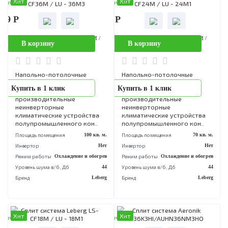
Напольно-потолочные
Напольно-потолочные
сплит-системы Leberg LS-
сплит-системы Leberg LS-
Купить в 1 клик
Купить в 1 клик
CF60M / LU - 60M3 - это
CF48M / LU - 48M3 - это
производительные
производительные
неинверторные
неинверторные
климатические устройства
климатические устройств
полупромышленного кон..
полупромышленного кон..
Площадь помещения
160 кв. м.
Площадь помещения
140 кв
Инвертор
Нет
Инвертор
Режим работы
Охлаждение и обогрев
Режим работы
Охлаждение и обог
Уровень шума в/б, Дб
46
Уровень шума в/б, Дб
Бренд
Leberg
Бренд
Le
Хит
Хит
аличии
В наличии
599 Р
90 956 Р
Сплит система Leberg LS-CF36M /
Сплит система Leberg LS-CF24M 
В корзину
В корзину