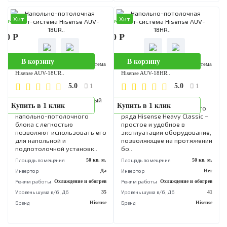
напольно-потолочного
ряда Hisense Heavy Classic
блока с легкостью
простое и удобное в
позволяют использовать его
эксплуатации оборудовани
для напольной и
позволяющее на протяже
подпотолочной установк..
боль..
Площадь помещения
70 кв. м.
Площадь помещения
70 кв
Инвертор
Да
Инвертор
Режим работы
Охлаждение и обогрев
Режим работы
Охлаждение и обог
Уровень шума в/б, Дб
45
Уровень шума в/б, Дб
Бренд
Hisense
Бренд
His
Хит
Хит
аличии
В наличии
990 Р
105 590 Р
В корзину
В корзину
Напольно-потолочная сплит-система
Напольно-потолочная сплит-сист
Hisense AUV-18UR..
Hisense AUV-18HR..
5.0
5.0
1
1