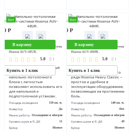
Инвертор
Да
Инвертор
Режим работы
Охлаждение и обогрев
Режим работы
Охлаждение и обог
Уровень шума в/б, Дб
51
Уровень шума в/б, Дб
Бренд
Hisense
Бренд
His
Хит
Хит
аличии
В наличии
090 Р
213 690 Р
В корзину
В корзину
Напольно-потолочная сплит-система
Напольно-потолочная сплит-сист
Hisense AUV-48UR..
Hisense AUV-48HR..
5.0
5.0
1
1
Специально разработанный
Напольно-потолочные
Купить в 1 клик
Купить в 1 клик
дизайн и конструкция
кондиционеры модельног
напольно-потолочного
ряда Hisense Heavy Classic
блока с легкостью
простое и удобное в
позволяют использовать его
эксплуатации оборудовани
для напольной и
позволяющее на протяже