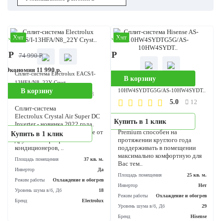
Хит
Хит
аличии
В наличии
00 Р
35 590 Р
74 990 Р
%
Экономия 11 990 р.
Сплит-система Electrolux EACS/I-
В корзину
Сплит-система Hisense AS-
13HFA/N8_22Y Cryst..
В корзину
10HW4SYDTG5G/AS-10HW4SYD
5.0
13
5.0
12
Сплит-система
Electrolux Crystal Air Super DC
Настенный кондиционер
Купить в 1 клик
Inverter - новинка 2022 года.
модели Hisense Neo
Модель имеет яркое отличие от
Premium способен на
Купить в 1 клик
других инверторных
протяжении круглого года
кондиционеров, ..
поддерживать в помещении
максимально комфортную дл
Площадь помещения
37 кв. м.
Вас тем..
Инвертор
Да
Площадь помещения
25 кв