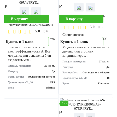
модели серии оснащены 5-т
скоростным ве..
Площадь помещения
20 кв
Инвертор
Режим работы
Охлаждение и обог
Уровень шума в/б, Дб
Бренд
His
Хит
Хит
аличии
В наличии
90 Р
64 990 Р
Сплит-система Electrolux EACS/I-
В корзину
В корзину
Сплит-система Hisense AS-
10HFA/N8_22Y Cryst..
09UW4RYDDB05G/AS-09UW4RYD..
5.0
6
5.0
6
Сплит-система
Серия SMART DC Inverter – это
Electrolux Crystal Air Super 
Купить в 1 клик
Купить в 1 клик
современные инверторные
Inverter - новинка 2022 года.