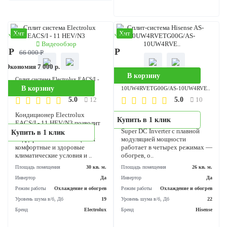
Режим работы
Охлаждение и обогрев
Инвертор
Уровень шума в/б, Дб
18
Режим работы
Охлаждение и обог
Бренд
Electrolux
Уровень шума в/б, Дб
Бренд
His
Хит
Хит
аличии
В наличии
Видеообзор
00 Р
46 190 Р
66 000 Р
%
Экономия 7 000 р.
В корзину
Сплит система Electrolux EACS/I -
Сплит-система Hisense AS-
В корзину
11 HEV/N3
10UW4RVETG00G/AS-10UW4RVE
5.0
5.0
12
10
Кондиционер Electrolux
Настенный кондиционер
Купить в 1 клик
EACS/I - 11 HEV/N3 позволит
Hisense PREMIUM Design
без лишних затрат
Super DC Inverter с плавной
Купить в 1 клик
поддерживать в помещении
модуляцией мощности
комфортные и здоровые
работает в четырех режима
климатические условия и ..
обогрев, о..