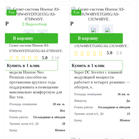
Площадь помещения
30 кв. м.
Площадь помещения
26 кв
Инвертор
Да
Инвертор
Режим работы
Охлаждение и обогрев
Режим работы
Охлаждение и обог
Уровень шума в/б, Дб
19
Уровень шума в/б, Дб
Бренд
Electrolux
Бренд
His
Хит
Хит
аличии
В наличии
90 Р
49 290 Р
Видеообзор
В корзину
В корзину
Сплит-система Hisense AS-
Сплит-система Hisense AS-
13UW4RVETG00G/AS-13UW4RVE
07HW4SYDTG035G/AS-07HW4SY..
5.0
8
5.0
10
Настенный кондиционер
Купить в 1 клик
Купить в 1 клик
Настенный кондиционер
Hisense PREMIUM Design
модели Hisense Neo
Super DC Inverter с плавной
Premium способен на
модуляцией мощности
протяжении круглого года
работает в четырех режима