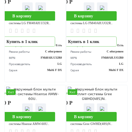
Хит
Хит
аличии
В наличии
420 Р
545 020 Р
В корзину
В корзину
Наружный блок мульти сплит-
Наружный блок мульти сплит-
системы LG FM48AH.U32R..
системы LG FM40AH.UO2R..
..
..
Купить в 1 клик
Купить в 1 клик
Инвертор
Есть
Инвертор
Е
Режим работы
С обогревом
Режим работы
С обогре
MPN
FM48AH.U32R0
MPN
FM40AH.UO
Производитель
LG
Производитель
Серия
Multi F DX
Серия
Multi 
Хит
Хит