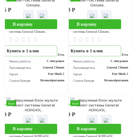
..
..
Купить в 1 клик
Купить в 1 клик
Инвертор
Есть
Инвертор
Е
Режим работы
С обогревом
Режим работы
С обогре
Производитель
Gree
Производитель
Серия
Super Free Match
Серия
Super Free M
Страна Бренда
Китай
Страна Бренда
Ки
Хит
Хит
аличии
В наличии
096 Р
176 088 Р
В корзину
В корзину
Наружный блок мульти сплит-
Наружный блок мульти сплит-
системы General Climate..
системы General Climate..
..
..
Купить в 1 клик
Купить в 1 клик
Инвертор
Есть
Инвертор
Е