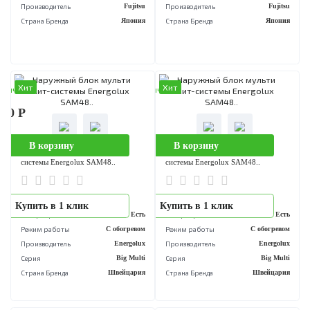
Страна Бренда
Япония
Страна Бренда
Япо
Хит
Хит
аличии
В наличии
800 Р
385 700 Р
В корзину
В корзину
Наружный блок мульти сплит-
Наружный блок мульти сплит-
системы Fujitsu AOYG45L..
системы Fujitsu AOYG45L..
..
..
Купить в 1 клик
Купить в 1 клик
Инвертор
Есть
Инвертор
Е
Режим работы
С обогревом
Режим работы
С обогре
Производитель
Fujitsu
Производитель
Fuj
Страна Бренда
Япония
Страна Бренда
Япо