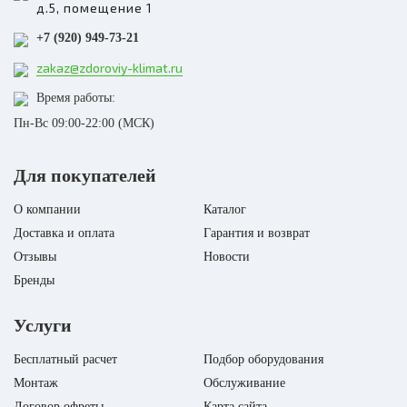
д.5, помещение 1
..
..
Купить в 1 клик
Купить в 1 клик
+7 (920) 949-73-21
Инвертор
Есть
Инвертор
Е
Режим работы
С обогревом
Режим работы
С обогре
zakaz@zdoroviy-klimat.ru
Производитель
Daichi
Производитель
Mitsubishi Elec
Время работы:
Страна Бренда
Россия
Серия
Standart SF
Пн-Вс 09:00-22:00 (МСК)
Страна Бренда
Япо
Для покупателей
О компании
Каталог
Доставка и оплата
Гарантия и возврат
Отзывы
Новости
Бренды
Услуги
Бесплатный расчет
Подбор оборудования
Монтаж
Обслуживание
Договор офреты
Карта сайта