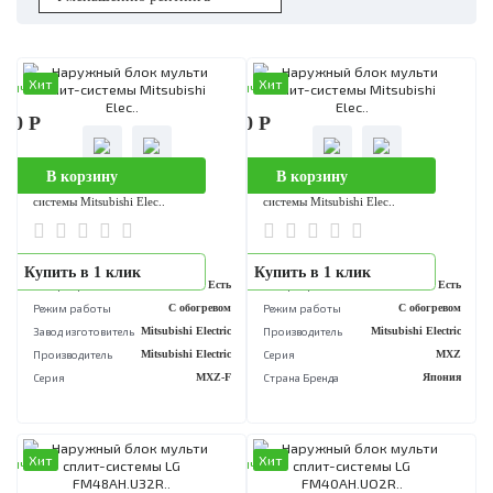
Хит
Хит
аличии
В наличии
900 Р
383 800 Р
В корзину
В корзину
Наружный блок мульти сплит-
Наружный блок мульти сплит-
системы Mitsubishi Elec..
системы Mitsubishi Elec..
..
..
Купить в 1 клик
Купить в 1 клик
Инвертор
Есть
Инвертор
Е
Режим работы
С обогревом
Режим работы
С обогре
Завод изготовитель
Mitsubishi Electric
Производитель
Mitsubishi Elec
Производитель
Mitsubishi Electric
Серия
M
Серия
MXZ-F
Страна Бренда
Япо