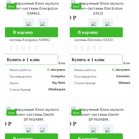
Хит
Хит
аличии
В наличии
200 Р
0 Р
В корзину
В корзину
Наружный блок мульти сплит-
Наружный блок мульти сплит-
системы Energolux SAM48..
системы Energolux SAM48..
..
..
Купить в 1 клик
Купить в 1 клик
Инвертор
Есть
Инвертор
Е
Режим работы
С обогревом
Режим работы
С обогре
Производитель
Energolux
Производитель
Energ
Серия
Big Multi
Серия
Big M
Страна Бренда
Швейцария
Страна Бренда
Швейца
Хит
Хит
аличии
В наличии