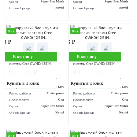
В корзину
В корзину
Наружный блок мульти сплит-
Наружный блок мульти сплит-
системы Gree GWHD(48S)N..
системы Gree GWHD(48S)N..
..
..
Купить в 1 клик
Купить в 1 клик
Инвертор
Есть
Инвертор
Е
Режим работы
С обогревом
Режим работы
С обогре
Производитель
Gree
Производитель
Серия
Super Free Match
Серия
Super Free M
Страна Бренда
Китай
Страна Бренда
Ки
Хит
Хит
аличии
В наличии
800 Р
178 615 Р
В корзину
В корзину
Наружный блок мульти сплит-
Наружный блок мульти сплит-
системы Gree GWHD(42S)N..
системы Gree GWHD(42S)N..