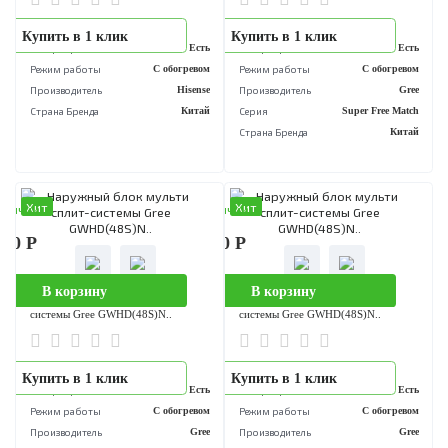
аличии
В наличии
890 Р
507 100 Р
В корзину
В корзину
Наружный блок мульти сплит-
Наружный блок мульти сплит-
системы Hisense AMW-60U..
системы Gree GWHD(48S)N..
..
..
Купить в 1 клик
Купить в 1 клик
Инвертор
Есть
Инвертор
Е
Режим работы
С обогревом
Режим работы
С обогре
Производитель
Hisense
Производитель
Страна Бренда
Китай
Серия
Super Free M
Страна Бренда
Ки
Хит
Хит
аличии
В наличии
100 Р
507 100 Р