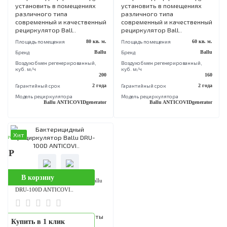
Воздухобмен pегенерированный,
Воздухобмен pегенерированный,
куб. м/ч
куб. м/ч
80
Гарантийный срок
2 года
Гарантийный срок
2 
Модель рециркулятора
Модель рециркулятора
Ballu ANTICOVIDgenerator
Ballu ANTICOVIDgenera
Хит
Хит
аличии
В наличии
90 Р
15 990 Р
В корзину
В корзину
Бактерицидный рециркулятор Ballu
Бактерицидный рециркулятор Bal
DRU-200D ANTICOVI..
DRU-150D ANTICOVI..
Для профилактики и защиты
Для профилактики и защи
Купить в 1 клик
Купить в 1 клик
здоровья людей
здоровья людей
потребнадзор рекомендует
потребнадзор рекоменду
установить в помещениях
установить в помещениях
различного типа
различного типа
современный и качественный
современный и качествен