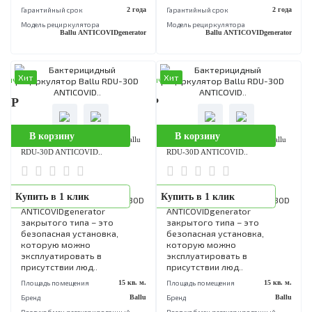
Площадь помещения
30 кв. м.
Площадь помещения
30 кв
Бренд
Ballu
Бренд
B
Воздухобмен pегенерированный,
Воздухобмен pегенерированный,
куб. м/ч
куб. м/ч
80
Гарантийный срок
2 года
Гарантийный срок
2 
Модель рециркулятора
Модель рециркулятора
Ballu ANTICOVIDgenerator
Ballu ANTICOVIDgenera
Хит
Хит
аличии
В наличии
90 Р
7 990 Р
В корзину
В корзину
Бактерицидный рециркулятор Ballu
Бактерицидный рециркулятор Bal
RDU-30D ANTICOVID..
RDU-30D ANTICOVID..
Бактерицидный
Бактерицидный
Купить в 1 клик
Купить в 1 клик
рециркулятор Ballu RDU-30D
рециркулятор Ballu RDU-3
ANTICOVIDgenerator
ANTICOVIDgenerator