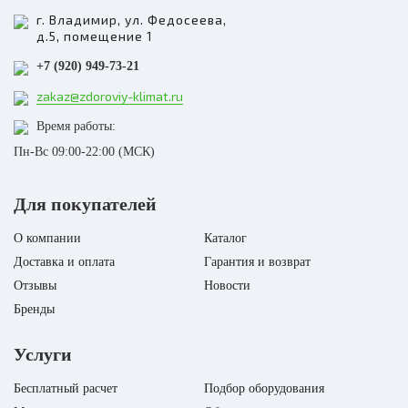
потребнадзор рекомендует
г. Владимир, ул. Федосеева,
установить в помещениях
д.5, помещение 1
различного типа
современный и качественный
+7 (920) 949-73-21
рециркулятор Ball..
zakaz@zdoroviy-klimat.ru
Площадь помещения
45 кв. м.
Бренд
Ballu
Время работы:
Воздухобмен pегенерированный,
Пн-Вс 09:00-22:00 (МСК)
куб. м/ч
120
Гарантийный срок
2 года
Для покупателей
Модель рециркулятора
Ballu ANTICOVIDgenerator
О компании
Каталог
Доставка и оплата
Гарантия и возврат
Отзывы
Новости
Бренды
Услуги
Бесплатный расчет
Подбор оборудования