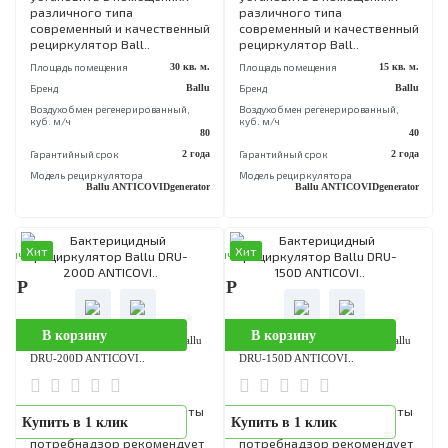
Гарантийный срок
2 года
Гарантийный срок
2 
Модель рециркулятора
Модель рециркулятора
Ballu ANTICOVIDgenerator
Ballu ANTICOVIDgenera
Хит
Хит
аличии
В наличии
90 Р
8 990 Р
В корзину
В корзину
Бактерицидный рециркулятор Ballu
Бактерицидный рециркулятор Bal
DRU-60D ANTICOVID..
DRU-30D ANTICOVID..
Для профилактики и защиты
Для профилактики и защи
Купить в 1 клик
Купить в 1 клик
здоровья людей
здоровья людей
потребнадзор рекомендует
потребнадзор рекоменду
установить в помещениях
установить в помещениях
различного типа
различного типа
современный и качественный
современный и качествен
рециркулятор Ball..
рециркулятор Ball..
Площадь помещения
30 кв. м.
Площадь помещения
15 кв
Бренд
Ballu
Бренд
B