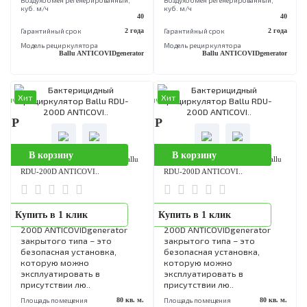
закрытого типа – это
закрытого типа – это
безопасная установка,
безопасная установка,
которую можно
которую можно
эксплуатировать в
эксплуатировать в
присутствии люд..
присутствии люд..
Площадь помещения
15 кв. м.
Площадь помещения
15 кв
Бренд
Ballu
Бренд
B
Воздухобмен pегенерированный,
Воздухобмен pегенерированный,
куб. м/ч
куб. м/ч
40
Гарантийный срок
2 года
Гарантийный срок
2 
Модель рециркулятора
Модель рециркулятора
Ballu ANTICOVIDgenerator
Ballu ANTICOVIDgenera
Хит
Хит
аличии
В наличии
90 Р
18 990 Р
В корзину
В корзину
Бактерицидный рециркулятор Ballu
Бактерицидный рециркулятор Bal
RDU-200D ANTICOVI..
RDU-200D ANTICOVI..