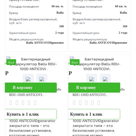
В корзину
В корзину
Бактерицидный рециркулятор Ballu
Бактерицидный рециркулятор Bal
RDU-150D ANTICOVI..
RDU-150D ANTICOVI..
Бактерицидный
Бактерицидный
Купить в 1 клик
Купить в 1 клик
рециркулятор Ballu RDU-
рециркулятор Ballu RDU-
150D ANTICOVIDgenerator
150D ANTICOVIDgenerator
закрытого типа – это
закрытого типа – это
безопасная установка,
безопасная установка,
которую можно
которую можно
эксплуатировать в
эксплуатировать в
присутствии лю..
присутствии лю..
Площадь помещения
60 кв. м.
Площадь помещения
60 кв
Бренд
Ballu
Бренд
B
Воздухобмен pегенерированный,
Воздухобмен pегенерированный,
куб. м/ч
куб. м/ч
160
Гарантийный срок
2 года
Гарантийный срок
2 
Модель рециркулятора
Модель рециркулятора
Ballu ANTICOVIDgenerator
Ballu ANTICOVIDgenera