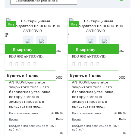
Хит
Хит
аличии
В наличии
90 Р
9 990 Р
В корзину
В корзину
Бактерицидный рециркулятор Ballu
Бактерицидный рециркулятор Bal
RDU-60D ANTICOVID..
RDU-60D ANTICOVID..
Бактерицидный
Бактерицидный
Купить в 1 клик
Купить в 1 клик
рециркулятор Ballu RDU-60D
рециркулятор Ballu RDU-6
ANTICOVIDgenerator
ANTICOVIDgenerator
закрытого типа – это
закрытого типа – это
безопасная установка,
безопасная установка,
которую можно
которую можно
эксплуатировать в
эксплуатировать в
присутствии люд..
присутствии люд..