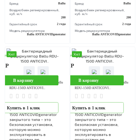
Бактерицидный
Бактерицидный
Купить в 1 клик
Купить в 1 клик
рециркулятор Ballu RDU-
рециркулятор Ballu RDU-
200D ANTICOVIDgenerator
200D ANTICOVIDgenerator
закрытого типа – это
закрытого типа – это
безопасная установка,
безопасная установка,
которую можно
которую можно
эксплуатировать в
эксплуатировать в
присутствии лю..
присутствии лю..
Площадь помещения
80 кв. м.
Площадь помещения
80 кв
Бренд
Ballu
Бренд
B
Воздухобмен pегенерированный,
Воздухобмен pегенерированный,
куб. м/ч
куб. м/ч
200
Гарантийный срок
2 года
Гарантийный срок
2 
Модель рециркулятора
Модель рециркулятора
Ballu ANTICOVIDgenerator
Ballu ANTICOVIDgenera
Хит
Хит
аличии
В наличии
90 Р
14 990 Р