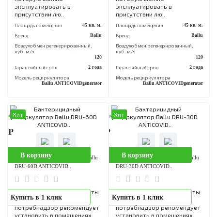
Хит
Хит
аличии
В наличии
90 Р
12 990 Р
В корзину
В корзину
Бактерицидный рециркулятор Ballu
Бактерицидный рециркулятор Bal
RDU-100D ANTICOVI..
RDU-100D ANTICOVI..
Бактерицидный
Бактерицидный
Купить в 1 клик
Купить в 1 клик
рециркулятор Ballu RDU-
рециркулятор Ballu RDU-
100D ANTICOVIDgenerator
100D ANTICOVIDgenerator
закрытого типа – это
закрытого типа – это
безопасная установка,
безопасная установка,
которую можно
которую можно
эксплуатировать в
эксплуатировать в
присутствии лю..
присутствии лю..
Площадь помещения
45 кв. м.
Площадь помещения
45 кв
Бренд
Ballu
Бренд
B
Воздухобмен pегенерированный,
Воздухобмен pегенерированный,
куб. м/ч
куб. м/ч
120