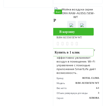
Модель
RAW-B350/4.2E
Модель
RAW-IN150/2.2E-WT
Вес нетто
Вес нетто
3.20
Объем резервуара для воды
Объем резервуара для воды
2.2
Серия
BIA
Серия
INCANTO
Хит
В наличии
14 990 Р
В корзину
Мойка воздуха серии AURORA
RAW-AU350/5EW-WT
Мойка воздуха AURORA от
Купить в 1 клик
ROYAL CLIMA быстро и
эффективно увлажняет
воздух в помещении. Wi-Fi
управление с помощью
приложения SmartLife даё
возможность..