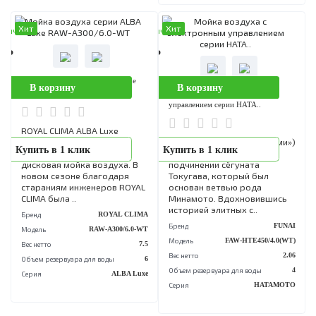
Бренд
ROYAL CL
Модель
RAW-AU350/5EW
Вес нетто
Объем резервуара для воды
Серия
AUR
Хит
Хит
аличии
В наличии
0 Р
8 990 Р
Мойка воздуха серии ALBA Luxe
В корзину
В корзину
Мойка воздуха с электронным
RAW-A300/6.0-WT
управлением серии HATA..
ROYAL CLIMA ALBA Luxe
(Альба Люкс) - это
Хатамото («под знамёнам
Купить в 1 клик
Купить в 1 клик
настоящая классическая
— самурай в прямом
дисковая мойка воздуха. В
подчинении сёгуната
новом сезоне благодаря
Токугава, который был
стараниям инженеров ROYAL
основан ветвью рода