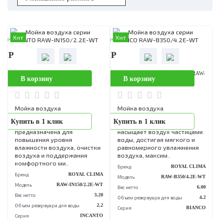
Хит
Хит
аличии
В наличии
90 Р
15 790 Р
Мойка воздуха серии INCANTO
Мойка воздуха серии BIANCO R
В корзину
В корзину
RAW-IN150/2.2E-WT
B350/4.2E-WT
Мойка воздуха
Мойка воздуха
(увлажнитель воздуха)
(увлажнитель воздуха)
Купить в 1 клик
Купить в 1 клик
серии INCANTO
серии BIANCO очищает и
предназначена для
насыщает воздух частица
повышения уровня
воды, достигая мягкого и
влажности воздуха, очистки
равномерного увлажнени
воздуха и поддержания
воздуха, максим..
комфортного ми..
Бренд
ROYAL CL
Бренд
ROYAL CLIMA