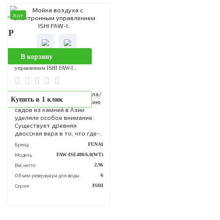
CLIMA была ..
Минамото. Вдохновившис
историей элитных с..
Бренд
ROYAL CLIMA
Бренд
FU
Модель
RAW-A300/6.0-WT
Модель
FAW-HTE450/4.0(
Вес нетто
7.5
Вес нетто
Объем резервуара для воды
6
Объем резервуара для воды
Серия
ALBA Luxe
Серия
HATAM
Хит
аличии
10 Р
В корзину
Мойка воздуха с электронным
управлением ISHI FAW-I..
ISHI переводится как "Скала/
Купить в 1 клик
камень". Издревле созданию
садов из камней в Азии