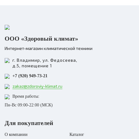
уделяли особое внимание.
Существует древняя
даосская вера в то, что где-..
Бренд
FUNAI
Модель
FAW-ISE480/6.0(WT)
ООО «Здоровый климат»
Вес нетто
2.96
Объем резервуара для воды
6
Интернет-магазин климатической техники
Серия
ISHI
г. Владимир, ул. Федосеева,
д.5, помещение 1
+7 (920) 949-73-21
zakaz@zdoroviy-klimat.ru
Время работы:
Пн-Вс 09:00-22:00 (МСК)
Для покупателей
О компании
Каталог