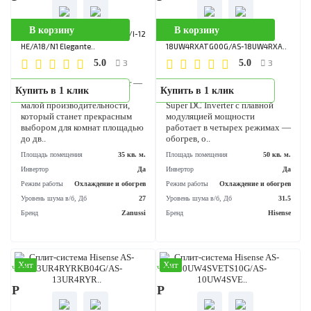
Бренд
Hisense
Хит
В наличии
92 790 Р
В корзину
Сплит-система Hisense AS-
18UW4RMADB02G/AS-
18UW4RMA..
4
5.0
Купить в 1 клик
Серия SMART DC Inverter – 
современные инверторные
сплит-системы с классом
энергоэффективности А. Все
модели серии оснащены 5-т
скоростным ве..
Площадь помещения
50 кв
Инвертор
Режим работы
Охлаждение и обог
Уровень шума в/б, Дб