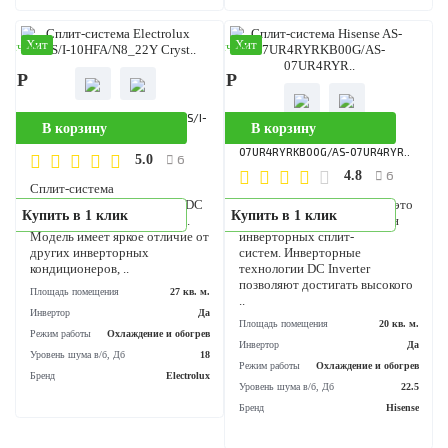
В корзину
В корзину
Сплит-система Hisense AS-
Сплит-система Hisense AS-
07UW4RYDDB00G/AS-
09UW4RYDDB05G/AS-
07UW4RYD..
09UW4RYD..
8
6
4.9
5.0
Купить в 1 клик
Купить в 1 клик
Серия SMART DC Inverter – это
Серия SMART DC Inverter – 
современные инверторные
современные инверторные
сплит-системы с классом
сплит-системы с классом
энергоэффективности А. Все
энергоэффективности А. Все
модели серии оснащены 5-ти
модели серии оснащены 5-т
скоростным ве..
скоростным ве..
Площадь помещения
20 кв. м.
Площадь помещения
25 кв
Инвертор
Да
Инвертор
Режим работы
Охлаждение и обогрев
Режим работы
Охлаждение и обог
Уровень шума в/б, Дб
23.5
Уровень шума в/б, Дб
Бренд
Hisense
Бренд
His
Хит
Хит