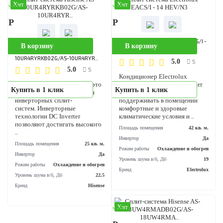
Хит
Хит
аличии
В наличии
90 Р
55 990 Р
В корзину
В корзину
Сплит-система Hisense AS-
Сплит-система Hisense AS-
13UW4RYDDB03G/AS-13UW4RYD..
11UW4RYDDB02G/AS-11UW4RYD.
5
5
5.0
5.0
Серия SMART DC Inverter – это
Серия SMART DC Inverter – 
Купить в 1 клик
Купить в 1 клик
современные инверторные
современные инверторные
сплит-системы с классом
сплит-системы с классом
энергоэффективности А. Все
энергоэффективности А. Все
модели серии оснащены 5-ти
модели серии оснащены 5-т
скоростным ве..
скоростным ве..
Площадь помещения
36 кв. м.
Площадь помещения
33 кв
Инвертор
Да
Инвертор
Режим работы
Охлаждение и обогрев
Режим работы
Охлаждение и обог
Уровень шума в/б, Дб
23.5
Уровень шума в/б, Дб
Бренд
Hisense
Бренд
His