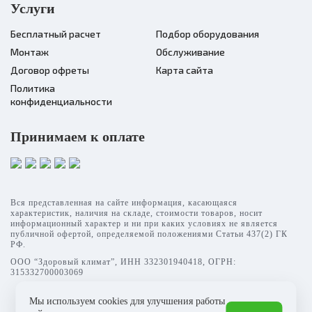
Услуги
работают в четырех режимах
серебристого цвета
— обогрев, о..
великолепно оттеняет благор
Бесплатный расчет
Подбор оборудования
Площадь помещения
36 кв. м.
Площадь помещения
35 кв
Монтаж
Обслуживание
Инвертор
Да
Инвертор
Договор офреты
Карта сайта
Режим работы
Охлаждение и обогрев
Режим работы
Охлаждение и обог
Политика
Уровень шума в/б, Дб
22
Уровень шума в/б, Дб
конфиденциальности
Бренд
Hisense
Бренд
His
Принимаем к оплате
Вся представленная на сайте информация, касающаяся
характеристик, наличия на складе, стоимости товаров, носит
информационный характер и ни при каких условиях не является
публичной офертой, определяемой положениями Статьи 437(2) ГК
РФ.
ООО “Здоровый климат”, ИНН 332301940418, ОГРН:
315332700003069
Мы используем cookies для улучшения работы